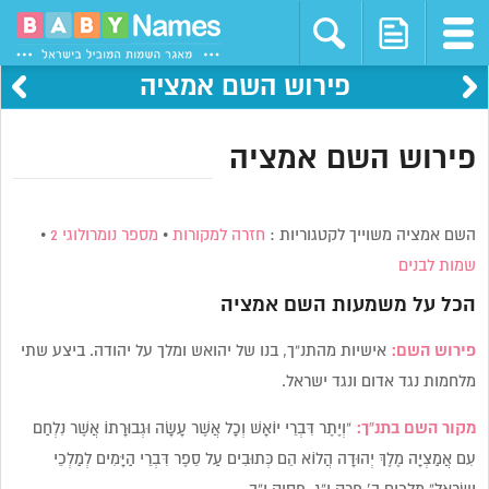
פירוש השם אמציה
פירוש השם אמציה
השם אמציה משוייך לקטגוריות :
חזרה למקורות
•
מספר נומרולוגי 2
•
שמות לבנים
הכל על משמעות השם
אמציה
פירוש השם:
אישיות מהתנ”ך, בנו של יהואש ומלך על יהודה. ביצע שתי
מלחמות נגד אדום ונגד ישראל.
מקור השם בתנ”ך:
“וְיֶתֶר דִּבְרֵי יוֹאָשׁ וְכָל אֲשֶׁר עָשָׂה וּגְבוּרָתוֹ אֲשֶׁר נִלְחַם
עִם אֲמַצְיָה מֶלֶךְ יְהוּדָה הֲלוֹא הֵם כְּתוּבִים עַל סֵפֶר דִּבְרֵי הַיָּמִים לְמַלְכֵי