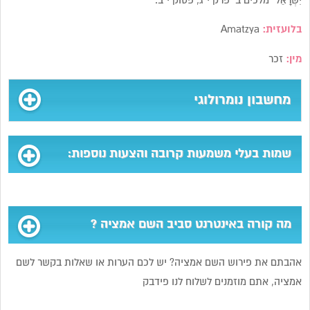
יִשְׂרָאֵל” מלכים ב’ פרק י”ג, פסוק י”ב.
בלועזית:
Amatzya
מין:
זכר
מחשבון נומרולוגי
שמות בעלי משמעות קרובה והצעות נוספות:
מה קורה באינטרנט סביב השם אמציה ?
אהבתם את פירוש השם אמציה? יש לכם הערות או שאלות בקשר לשם
אמציה, אתם מוזמנים לשלוח לנו פידבק