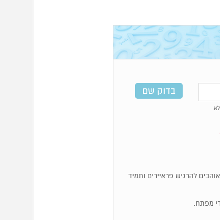
א
א אוהבים להרגיש פראיירים ותמיד