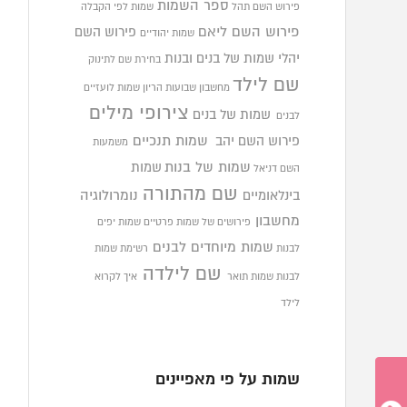
ספר השמות
פירוש השם תהל
שמות לפי הקבלה
פירוש השם ליאם
פירוש השם
שמות יהודיים
יהלי
שמות של בנים ובנות
בחירת שם לתינוק
שם לילד
מחשבון שבועות הריון
שמות לועזיים
צירופי מילים
שמות של בנים
לבנים
פירוש השם יהב
שמות תנכיים
משמעות
שמות של בנות
שמות
השם דניאל
שם מהתורה
בינלאומיים
נומרולוגיה
מחשבון
פירושים של שמות פרטיים
שמות יפים
שמות מיוחדים לבנים
לבנות
רשימת שמות
שם לילדה
לבנות
שמות תואר
איך לקרוא
לילד
שמות על פי מאפיינים