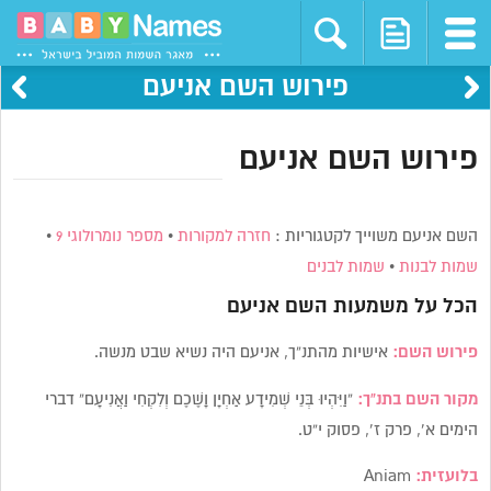
פירוש השם אניעם
פירוש השם אניעם
השם אניעם משוייך לקטגוריות :
חזרה למקורות
•
מספר נומרולוגי 9
•
שמות לבנות
•
שמות לבנים
הכל על משמעות השם
אניעם
פירוש השם:
אישיות מהתנ”ך, אניעם היה נשיא שבט מנשה.
מקור השם בתנ”ך:
“וַיִּהְיוּ בְּנֵי שְׁמִידָע אַחְיָן וָשֶׁכֶם וְלִקְחִי וַאֲנִיעָם” דברי
הימים א’, פרק ז’, פסוק י”ט.
בלועזית:
Aniam