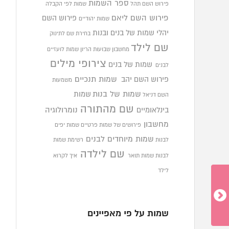
ספר השמות
פירוש השם תהל
שמות לפי הקבלה
פירוש השם ליאם
פירוש השם
שמות יהודיים
יהלי
שמות של בנים ובנות
בחירת שם לתינוק
שם לילד
מחשבון שבועות הריון
שמות לועזיים
צירופי מילים
שמות של בנים
לבנים
פירוש השם יהב
שמות תנכיים
משמעות
שמות של בנות
שמות
השם דניאל
שם מהתורה
בינלאומיים
נומרולוגיה
מחשבון
פירושים של שמות פרטיים
שמות יפים
שמות מיוחדים לבנים
לבנות
רשימת שמות
שם לילדה
לבנות
שמות תואר
איך לקרוא
לילד
שמות על פי מאפיינים