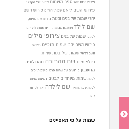
ספר השמות
פירוש השם תהל
שמות לפי הקבלה
פירוש השם ליאם
פירוש השם
שמות יהודיים
יהלי
שמות של בנים ובנות
בחירת שם לתינוק
שם לילד
מחשבון שבועות הריון
שמות לועזיים
צירופי מילים
שמות של בנים
לבנים
פירוש השם יהב
שמות תנכיים
משמעות
שמות של בנות
שמות
השם דניאל
שם מהתורה
בינלאומיים
נומרולוגיה
מחשבון
פירושים של שמות פרטיים
שמות יפים
שמות מיוחדים לבנים
לבנות
רשימת שמות
שם לילדה
לבנות
שמות תואר
איך לקרוא
לילד
שמות על פי מאפיינים