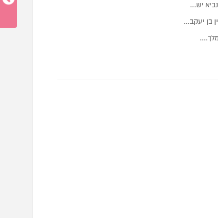
נביא יש…
ן בן יעקב…
מלך.…