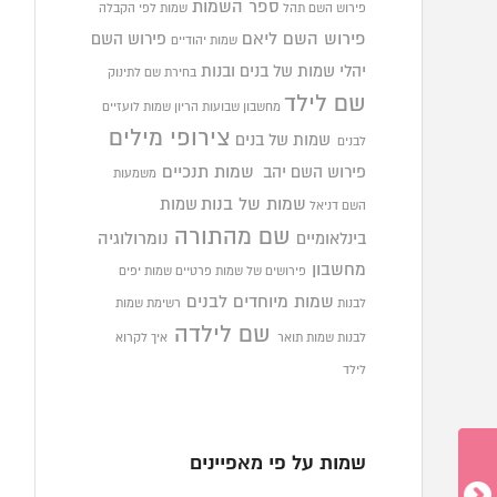
ספר השמות
פירוש השם תהל
שמות לפי הקבלה
פירוש השם ליאם
פירוש השם
שמות יהודיים
יהלי
שמות של בנים ובנות
בחירת שם לתינוק
שם לילד
מחשבון שבועות הריון
שמות לועזיים
צירופי מילים
שמות של בנים
לבנים
פירוש השם יהב
שמות תנכיים
משמעות
שמות של בנות
שמות
השם דניאל
שם מהתורה
בינלאומיים
נומרולוגיה
מחשבון
פירושים של שמות פרטיים
שמות יפים
שמות מיוחדים לבנים
לבנות
רשימת שמות
שם לילדה
לבנות
שמות תואר
איך לקרוא
לילד
שמות על פי מאפיינים