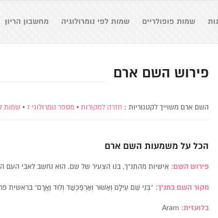
ות
שמות פופולריים
שמות לפי נומרולוגיה
מחשבון הריון
פירוש השם ארם
השם ארם משוייך לקטגוריות :
חזרה למקורות
•
מספר נומרולוגי 7
•
שמות ל
הכל על משמעות השם
ארם
פירוש השם:
אישיות מהתנ”ך, בנו הצעיר של שם. הוא נחשב לאבי העם הא
מקור השם בתנ”ך:
“בְּנֵי שֵׁם עֵילָם וְאַשּׁוּר וְאַרְפַּכְשַׁד וְלוּד וַאֲרָם” בראשי
בלועזית:
Aram