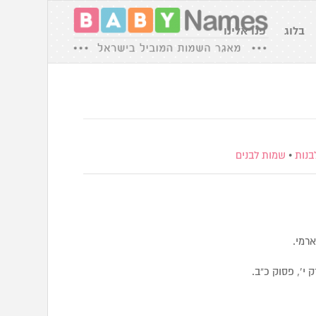
בלוג
פנו אלינו
בנות
•
שמות לבנים
רמי.
ת פרק י’, פסוק כ”ב.