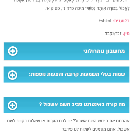
י”ד, פסוק י”ג. “אַלְלַי לִי כִּי הָיִיתִי כְּאָסְפֵּי קַיִץ כְּעֹלְלֹת בָּצִיר אֵין אֶשְׁכּוֹל
לֶאֱכוֹל בִּכּוּרָה אִוְּתָה נַפְשִׁי” מיכה פרק ז’, פסוק א’.
בלועזית:
Eshkol
מין:
זכר\נקבה
מחשבון נומרולוגי
שמות בעלי משמעות קרובה והצעות נוספות:
מה קורה באינטרנט סביב השם אשכול ?
אהבתם את פירוש השם אשכול? יש לכם הערות או שאלות בקשר לשם
אשכול, אתם מוזמנים לשלוח לנו פידבק