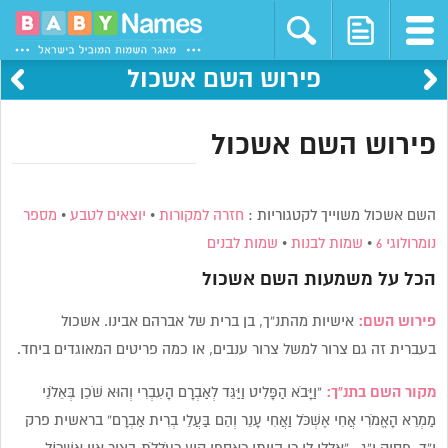
פירוש השם אשכול
פירוש השם אשכול
השם אשכול משוייך לקטגוריות :
חזרה למקורות
•
יוצאים לטבע
•
מספר
נומרולוגי 6
•
שמות לבנות
•
שמות לבנים
הכל על משמעות השם
אשכול
פירוש השם:
אישיות מהתנ”ך, בן ברית של אברהם אבינו. אשכול
בעברית זה גם צרור למשל צרור ענבים, או כמה פריטים המאוגדים ביחד.
מקור השם בתנ”ך:
“וַיָּבֹא הַפָּלִיט וַיַּגֵּד לְאַבְרָם הָעִבְרִי וְהוּא שֹׁכֵן בְּאֵלֹנֵי
מַמְרֵא הָאֱמֹרִי אֲחִי אֶשְׁכֹּל וַאֲחִי עָנֵר וְהֵם בַּעֲלֵי בְרִית אַבְרָם” בראשית פרק