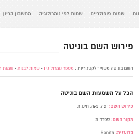
ות
שמות פופולריים
שמות לפי נומרולוגיה
מחשבון הריון
פירוש השם בוניטה
השם בוניטה משוייך לקטגוריות :
מספר נומרולוגי 1
•
שמות לבנות
•
שמות ת
הכל על משמעות השם
בוניטה
פירוש השם:
יפה, נאה, חיננית
מקור השם:
ספרדית
בלועזית:
Bonita