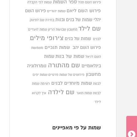
ספר השמות
פירוש השם תהל
שמות לפי הקבלה
פירוש השם ליאם
פירוש השם
שמות יהודיים
יהלי
שמות של בנים ובנות
בחירת שם לתינוק
שם לילד
מחשבון שבועות הריון
שמות לועזיים
צירופי מילים
שמות של בנים
לבנים
פירוש השם יהב
שמות תנכיים
משמעות
שמות של בנות
שמות
השם דניאל
שם מהתורה
בינלאומיים
נומרולוגיה
מחשבון
פירושים של שמות פרטיים
שמות יפים
שמות מיוחדים לבנים
לבנות
רשימת שמות
שם לילדה
לבנות
שמות תואר
איך לקרוא
לילד
שמות על פי מאפיינים