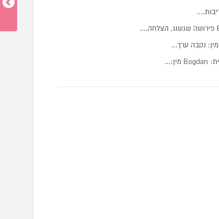
יבות.…
ן:…