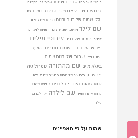
ספר השמות
פירוש השם תהל
שמות לפי הקבלה
פירוש השם ליאם
פירוש השם
שמות יהודיים
יהלי
שמות של בנים ובנות
בחירת שם לתינוק
שם לילד
מחשבון שבועות הריון
שמות לועזיים
צירופי מילים
שמות של בנים
לבנים
פירוש השם יהב
שמות תנכיים
משמעות
שמות של בנות
שמות
השם דניאל
שם מהתורה
בינלאומיים
נומרולוגיה
מחשבון
פירושים של שמות פרטיים
שמות יפים
שמות מיוחדים לבנים
לבנות
רשימת שמות
שם לילדה
לבנות
שמות תואר
איך לקרוא
לילד
שמות על פי מאפיינים