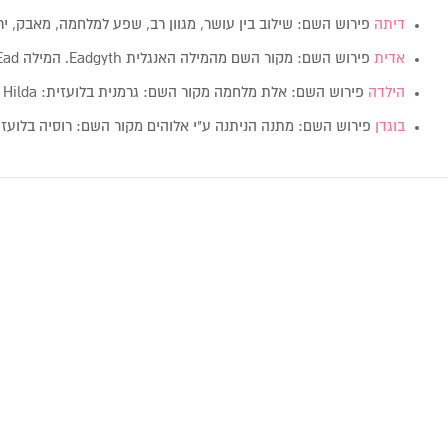
דיתה
פירוש השם: שילוב בין עושר, מגוון רב, שפע למלחמה, מאבק, יר
אדית
פירוש השם: מקור השם מהמילה האנגלית Eadgyth. המילה Ead פירושה שגשוג, הצלחה.…
הילדה
פירוש השם: אלת מלחמה מקור השם: גרמנית בלועזית: Hilda מין: נקבה ערך…
בוגדן
פירוש השם: מתנה הניתנה ע"י אלוהים מקור השם: רוסיה בלועזית: Bogdan מי