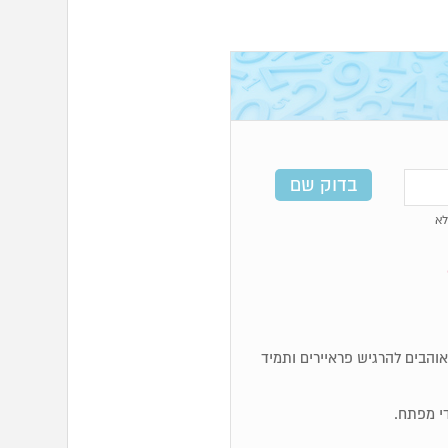
א
א אוהבים להרגיש פראיירים ותמיד