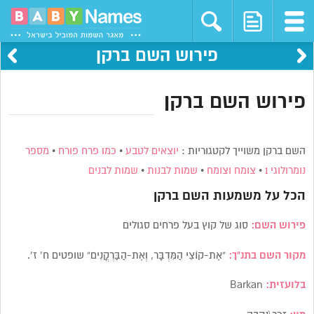
פירוש השם ברקן
פירוש השם ברקן
השם ברקן משוייך לקטגוריות :
יוצאים לטבע
•
כמו פרח פורח
•
מספר
נומרולוגי 1
•
צומח וצומח
•
שמות לבנות
•
שמות לבנים
הכל על משמעות השם
ברקן
פירוש השם:
סוג של
קוץ בעל פרחים סגולים
מקור השם בתנ”ך:
“אֶת-קוֹצֵי הַמִּדְבָּר, וְאֶת-הַבַּרְקֳנִים” שופטים ח’ ז’.
בלועזית:
Barkan