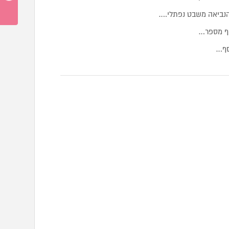
הנביאה משבט נפתלי.…
סף מספר…
סף…