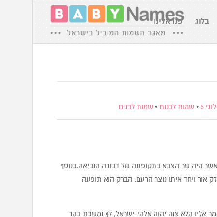
בלוג
פנו אלינו
גי 5
•
שמות לבנות
•
שמות לבנים
 אשר היה שר הצבא בתקופתה של דבורה הנביאה.בנוסף
ק אור ויחד איתו נוצר הרעם. הברק הוא תופעה
מֶר אֵלָיו הֲלֹא צִוָּה יְהוָה אֱלֹהֵי-יִשְׂרָאֵל, לֵךְ וּמָשַׁכְתָּ בְּהַר