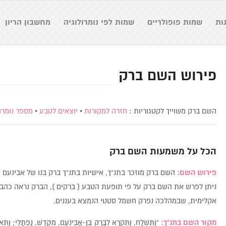
ות
שמות פופולריים
שמות לפי נומרולוגיה
מחשבון הריון
פירוש השם ברק
השם ברק משוייך לקטגוריות :
חזרה למקורות
•
יוצאים לטבע
•
מספר נומרולו
הכל על משמעות השם
ברק
פירוש השם:
השם ברק מוזכר בתנ”ך, אישיות בתנ”ך ברק בנו של אבינעם
ניתן לפרש את השם ברק על פי תופעת הטבע ( ברקים ), הברק נראה כהבז
אקלימית, שבמהלכה נפרק חשמל סטטי הנמצא בעננים.
מקור השם בתנ”ך:
“וַתִּשְׁלַח, וַתִּקְרָא לְבָרָק בֶּן-אֲבִינֹעַם, מִקֶּדֶשׁ, נַפְתָּלִי; וַתֹּא