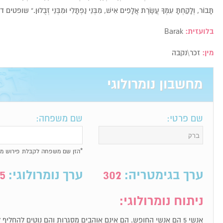
תָּבוֹר, וְלָקַחְתָּ עִמְּךָ עֲשֶׂרֶת אֲלָפִים אִישׁ, מִבְּנֵי נַפְתָּלִי וּמִבְּנֵי זְבֻלוּן.” שופטים ד’
בלועזית:
Barak
מין:
זכר\נקבה
מחשבון נומרולוגי
שם פרטי:
שם משפחה:
*הזן שם משפחה לקבלת פירוש מל
ערך בגימטריה:
302
ערך נומרולוגי:
5
ניתוח נומרולוגי:
אנשי 5 הם אנשי החופש. הם אינם אוהבים מסגרות והם נוטים להחלי