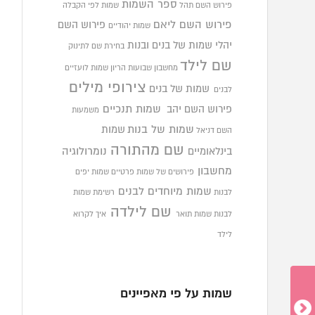
ספר השמות
פירוש השם תהל
שמות לפי הקבלה
פירוש השם ליאם
פירוש השם
שמות יהודיים
יהלי
שמות של בנים ובנות
בחירת שם לתינוק
שם לילד
מחשבון שבועות הריון
שמות לועזיים
צירופי מילים
שמות של בנים
לבנים
פירוש השם יהב
שמות תנכיים
משמעות
שמות של בנות
שמות
השם דניאל
שם מהתורה
בינלאומיים
נומרולוגיה
מחשבון
פירושים של שמות פרטיים
שמות יפים
שמות מיוחדים לבנים
לבנות
רשימת שמות
שם לילדה
לבנות
שמות תואר
איך לקרוא
לילד
שמות על פי מאפיינים