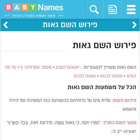
פירוש השם גאות
פירוש השם גאות
השם גאות משוייך לקטגוריות :
יוצאים לטבע
•
מספר נומרולוגי 5
•
על פני
המים
•
שמות לבנות
•
שמות לבנים
הכל על משמעות השם
גאות
פירוש השם:
עלית מים על גדותיהם בהשפעת כוח המשיכה של הירח
והשמש
מקור השם בתנ”ך:
“זַמְּרוּ יְהוָה, כִּי גֵאוּת עָשָׂה; מידעת זֹאת, בְּכָל-הָאָרֶץ”
ישעיהו י”ב ה’.