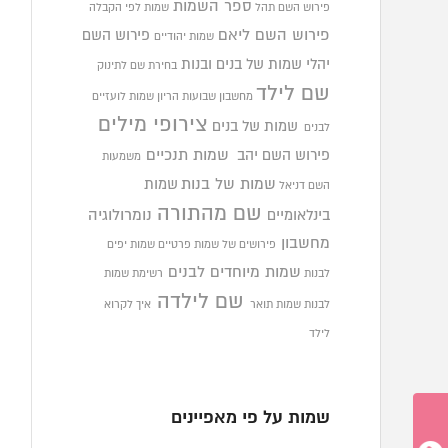
ספר השמות
פירוש השם תהל
שמות לפי הקבלה
פירוש השם ליאם
פירוש השם
שמות יהודיים
יהלי
שמות של בנים ובנות
בחירת שם לתינוק
שם לילד
מחשבון שבועות הריון
שמות לועזיים
צירופי מילים
שמות של בנים
לבנים
פירוש השם יהב
שמות תנכיים
משמעות
שמות של בנות
שמות
השם דניאל
שם מהתורה
בינלאומיים
נומרולוגיה
מחשבון
פירושים של שמות פרטיים
שמות יפים
שמות מיוחדים לבנים
לבנות
רשימת שמות
שם לילדה
לבנות
שמות תואר
איך לקרוא
לילד
שמות על פי מאפיינים