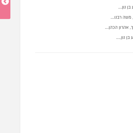
בן נון…
 משה רבנו…
, אהרון הכהן…
בן נון,…