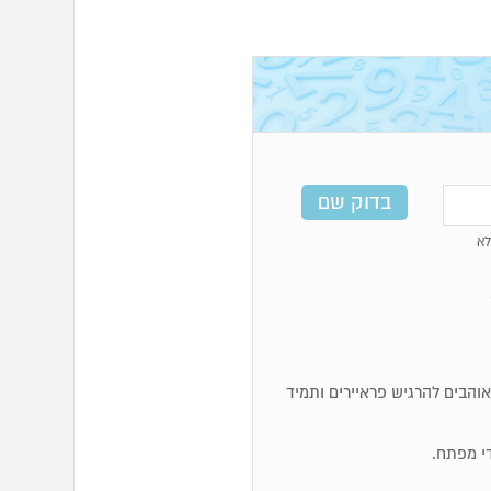
א
א אוהבים להרגיש פראיירים ותמיד