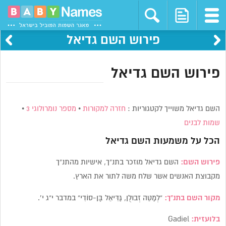
פירוש השם גדיאל
פירוש השם גדיאל
השם גדיאל משוייך לקטגוריות :
חזרה למקורות
•
מספר נומרולוגי 3
•
שמות לבנים
הכל על משמעות השם
גדיאל
פירוש השם:
השם גדיאל מוזכר בתנ”ך, אישיות מהתנ”ך
מקבוצת האנשים אשר שלח משה לתור את הארץ.
מקור השם בתנ”ך:
“לְמַטֵּה זְבוּלֻן, גַּדִּיאֵל בֶּן-סוֹדִי” במדבר י”ג י’.
בלועזית:
Gadiel