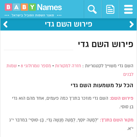
פירוש השם גדי
פירוש השם גדי
השם גדי משוייך לקטגוריות :
חזרה למקורות
•
מספר נומרולוגי 8
•
שמות
לבנים
הכל על משמעות השם
גדי
פירוש השם:
השם גדי מוזכר בתנ”ך כמה פעמים, אחד מהם הוא גדי
בן סוסי.
מקור השם בתנ”ך:
“לְמַטֵּה יוֹסֵף, לְמַטֵּה מְנַשֶּׁה גַּדִּי, בֶּן-סוּסִי” במדבר י”ג
י’א.