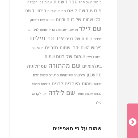
ספר השמות
פירוש השם תהל
שמות לפי הקבלה
פירוש השם ליאם
פירוש השם
שמות יהודיים
יהלי
שמות של בנים ובנות
בחירת שם לתינוק
שם לילד
מחשבון שבועות הריון
שמות לועזיים
צירופי מילים
שמות של בנים
לבנים
פירוש השם יהב
שמות תנכיים
משמעות
שמות של בנות
שמות
השם דניאל
שם מהתורה
בינלאומיים
נומרולוגיה
מחשבון
פירושים של שמות פרטיים
שמות יפים
שמות מיוחדים לבנים
לבנות
רשימת שמות
שם לילדה
לבנות
שמות תואר
איך לקרוא
לילד
שמות על פי מאפיינים