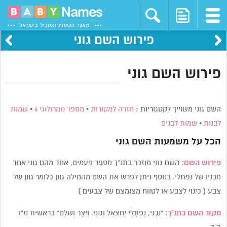
פירוש השם גוני
פירוש השם גוני
השם גוני משוייך לקטגוריות :
חזרה למקורות
•
מספר נומרולוגי 6
•
שמות
לבנות
•
שמות לבנים
הכל על משמעות השם
גוני
פירוש השם:
השם גוני מוזכר בתנ”ך מספר פעמים, אחד מהם גוני אחד
מבניו של נפתלי. בנוסף ניתן לפרש את השם מהמילה גוון כלומר גוון של
צבע ( כינוי לצבע או לטווח מצומצם של צבעים )
מקור השם בתנ”ך:
“וּבְנֵי, נַפְתָּלִי יַחְצְאֵל וְגוּנִי, וְיֵצֶר וְשִׁלֵּם” בראשית מ”ו