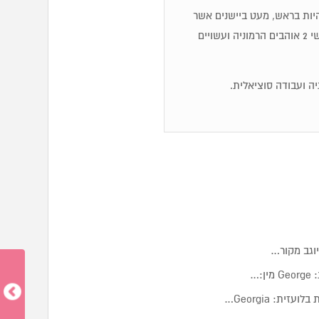
ולהיות בראש, מעט ביישנים אשר
חוששים להביע את דעתם בציבור כדי להימנע מוויכוחים ועימותים. אנשי 2 אוהבים הרמוניה ועשויים
ה ועבודה סוציאלית.
יוגב מקור…
:…
ית: Georgia…