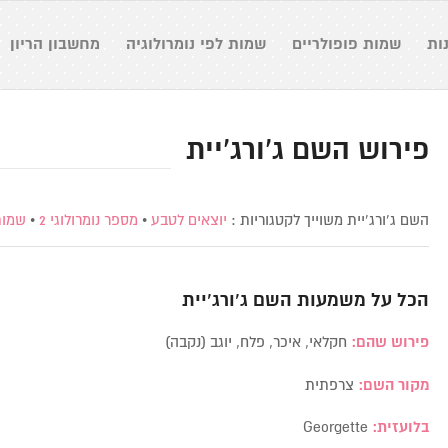
ות
שמות פופולריים
שמות לפי נומרולוגיה
מחשבון הריון
פירוש השם ג’ורג’יית
השם ג’ורג’יית משוייך לקטגוריות :
יוצאים לטבע
•
מספר נומרולוגי 2
•
שמות
הכל על משמעות השם
ג’ורג’יית
פירוש שהם:
חקלאי, איכר, פלח, יוגב (נקבה)
מקור השם:
צרפתית
בלועזית:
Georgette