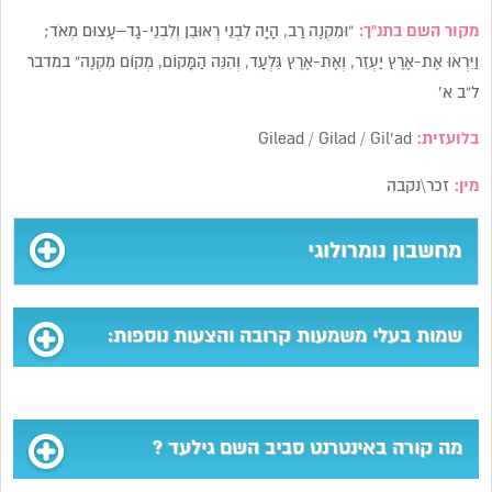
מקור השם בתנ”ך:
“וּמִקְנֶה רַב, הָיָה לִבְנֵי רְאוּבֵן וְלִבְנֵי-גָד–עָצוּם מְאֹד;
וַיִּרְאוּ אֶת-אֶרֶץ יַעְזֵר, וְאֶת-אֶרֶץ גִּלְעָד, וְהִנֵּה הַמָּקוֹם, מְקוֹם מִקְנֶה” במדבר
ל”ב א’
בלועזית:
Gilead / Gilad / Gil’ad
מין:
זכר\נקבה
מחשבון נומרולוגי
שמות בעלי משמעות קרובה והצעות נוספות:
מה קורה באינטרנט סביב השם גילעד ?