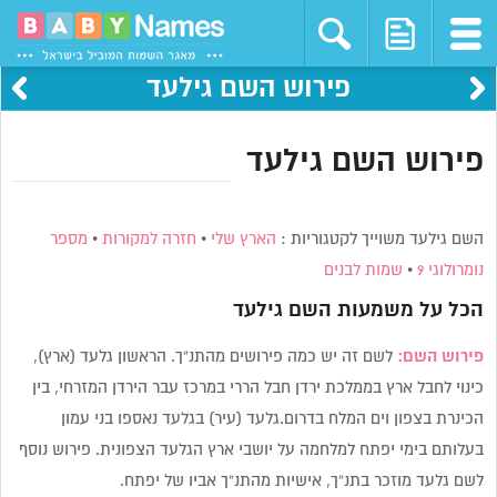
פירוש השם גילעד
פירוש השם גילעד
השם גילעד משוייך לקטגוריות :
הארץ שלי
•
חזרה למקורות
•
מספר
נומרולוגי 9
•
שמות לבנים
הכל על משמעות השם
גילעד
פירוש השם:
לשם זה יש כמה פירושים מהתנ”ך. הראשון גלעד (ארץ),
כינוי לחבל ארץ בממלכת ירדן חבל הררי במרכז עבר הירדן המזרחי, בין
הכינרת בצפון וים המלח בדרום.גלעד (עיר) בגלעד נאספו בני עמון
בעלותם בימי יפתח למלחמה על יושבי ארץ הגלעד הצפונית. פירוש נוסף
לשם גלעד מוזכר בתנ”ך, אישיות מהתנ”ך אביו של יפתח.