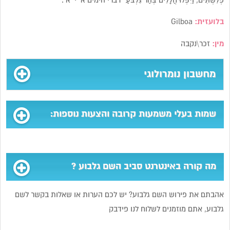
פְלִשְׁתִּים, וַיִּפְּלוּ חֲלָלִים בְּהַר גִּלְבֹּעַ” דברי הימים א’ י’ א’.
בלועזית:
Gilboa
מין:
זכר\נקבה
מחשבון נומרולוגי
שמות בעלי משמעות קרובה והצעות נוספות:
מה קורה באינטרנט סביב השם גלבוע ?
אהבתם את פירוש השם גלבוע? יש לכם הערות או שאלות בקשר לשם
גלבוע, אתם מוזמנים לשלוח לנו פידבק