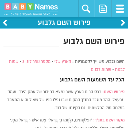
פירוש השם גלבוע
פירוש השם גלבוע
השם גלבוע משוייך לקטגוריות :
הארץ שלי
•
מספר נומרולוגי 3
•
שמות
לבנות
•
שמות לבנים
הכל על משמעות השם
גלבוע
פירוש השם:
רכס הרים בארץ אשר נמצא בחיבור של עמק הירדן ועמק
יזרעאל. ההר מוזכר בתנ”ך במקום שבו נפלו בניו של שאול והוא התאבד
במלחה מול הפלשתים וגם בקינתו של דוד.
מקור השם בתנ”ך:
“וּפְלִשְׁתִּים, נִלְחֲמוּ בְיִשְׂרָאֵל; וַיָּנָס אִישׁ-יִשְׂרָאֵל מִפְּנֵי