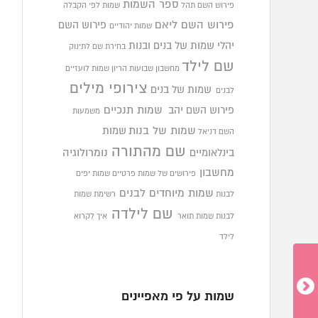
ספר השמות
פירוש השם תהל
שמות לפי הקבלה
פירוש השם ליאם
פירוש השם
שמות יהודיים
יהלי
שמות של בנים ובנות
בחירת שם לתינוק
שם לילד
מחשבון שבועות הריון
שמות לועזיים
צירופי מילים
שמות של בנים
לבנים
פירוש השם יהב
שמות תנכיים
משמעות
שמות של בנות
שמות
השם דניאל
שם מהתורה
בינלאומיים
נומרולוגיה
מחשבון
פירושים של שמות פרטיים
שמות יפים
שמות מיוחדים לבנים
לבנות
רשימת שמות
שם לילדה
לבנות
שמות תואר
איך לקרוא
לילד
שמות על פי מאפיינים