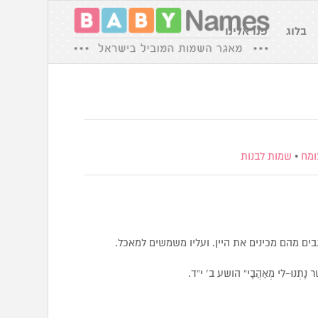
בלוג
פנו אלינו
ומח
•
שמות לבנות
ים מהם מכינים את היין. ועליו משמשים למאכל.
אֲשֶׁר נָתְנוּ-לִי מְאַהֲבָי” הושע ב’ י”ד.