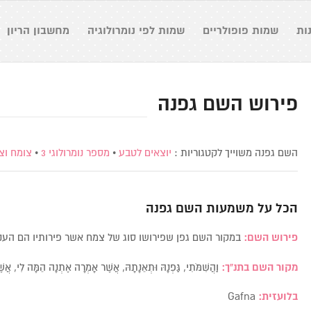
ות
שמות פופולריים
שמות לפי נומרולוגיה
מחשבון הריון
פירוש השם גפנה
השם גפנה משוייך לקטגוריות :
יוצאים לטבע
•
מספר נומרולוגי 3
•
צומח וצ
הכל על משמעות השם
גפנה
פירוש השם:
במקור השם גפן שפירושו סוג של צמח אשר פירותיו הם הענב
מקור השם בתנ”ך:
וַהֲשִׁמֹּתִי, גַּפְנָהּ וּתְאֵנָתָהּ, אֲשֶׁר אָמְרָה אֶתְנָה הֵמָּה לִי, 
בלועזית:
Gafna