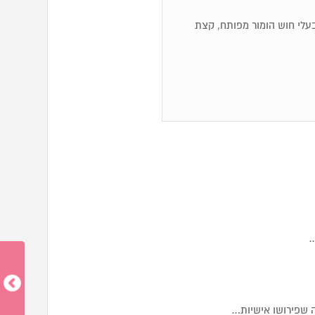
ם, בעלי חוש הומור מפותח, קצת
…
 שפירושו אישיות…