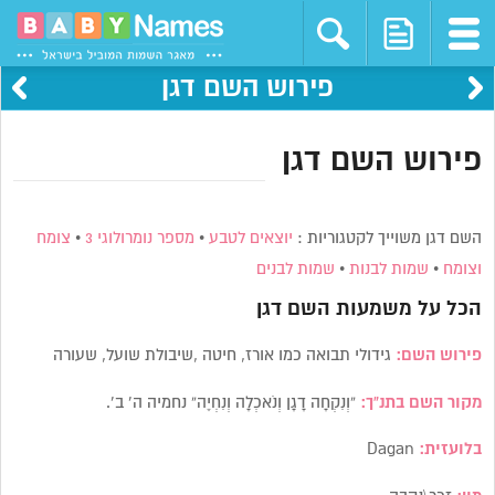
פירוש השם דגן
פירוש השם דגן
השם דגן משוייך לקטגוריות :
יוצאים לטבע
•
מספר נומרולוגי 3
•
צומח
וצומח
•
שמות לבנות
•
שמות לבנים
הכל על משמעות השם
דגן
פירוש השם:
גידולי תבואה כמו אורז, חיטה ,שיבולת שועל, שעורה
מקור השם בתנ”ך:
“וְנִקְחָה דָגָן וְנֹאכְלָה וְנִחְיֶה” נחמיה ה’ ב’.
בלועזית:
Dagan