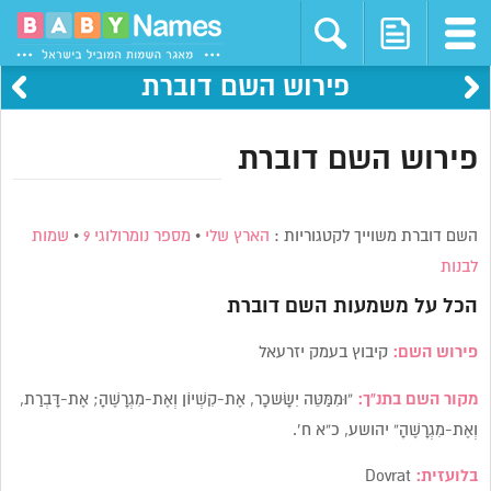
פירוש השם דוברת
פירוש השם דוברת
השם דוברת משוייך לקטגוריות :
הארץ שלי
•
מספר נומרולוגי 9
•
שמות
לבנות
הכל על משמעות השם
דוברת
פירוש השם:
קיבוץ בעמק יזרעאל
מקור השם בתנ”ך:
“וּמִמַּטֵּה יִשָּׂשכָר, אֶת-קִשְׁיוֹן וְאֶת-מִגְרָשֶׁהָ; אֶת-דָּבְרַת,
וְאֶת-מִגְרָשֶׁהָ” יהושע, כ”א ח’.
בלועזית:
Dovrat