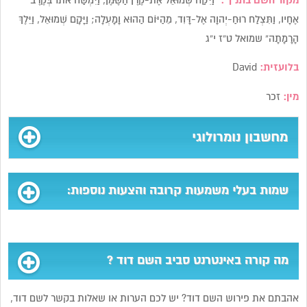
מקור השם בתנ”ך :
“וַיִּקַּח שְׁמוּאֵל אֶת-קֶרֶן הַשֶּׁמֶן, וַיִּמְשַׁח אֹתוֹ בְּקֶרֶב
אֶחָיו, וַתִּצְלַח רוּחַ-יְהוָה אֶל-דָּוִד, מֵהַיּוֹם הַהוּא וָמָעְלָה; וַיָּקָם שְׁמוּאֵל, וַיֵּלֶךְ
הָרָמָתָה” שמואל ט”ז י”ג
בלועזית:
David
מין:
זכר
מחשבון נומרולוגי
שמות בעלי משמעות קרובה והצעות נוספות:
מה קורה באינטרנט סביב השם דוד ?
אהבתם את פירוש השם דוד? יש לכם הערות או שאלות בקשר לשם דוד,