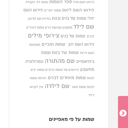
ספר השמות
פירוש השם תהל
שמות לפי הקבלה
פירוש השם ליאם
פירוש השם
שמות יהודיים
יהלי
שמות של בנים ובנות
בחירת שם לתינוק
שם לילד
מחשבון שבועות הריון
שמות לועזיים
צירופי מילים
שמות של בנים
לבנים
פירוש השם יהב
שמות תנכיים
משמעות
שמות של בנות
שמות
השם דניאל
שם מהתורה
בינלאומיים
נומרולוגיה
מחשבון
פירושים של שמות פרטיים
שמות יפים
שמות מיוחדים לבנים
לבנות
רשימת שמות
שם לילדה
לבנות
שמות תואר
איך לקרוא
לילד
שמות על פי מאפיינים