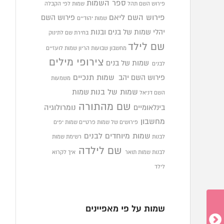
ספר השמות
פירוש השם תהל
שמות לפי הקבלה
פירוש השם ליאם
פירוש השם
שמות יהודיים
יהלי
שמות של בנים ובנות
בחירת שם לתינוק
שם לילד
מחשבון שבועות הריון
שמות לועזיים
צירופי מילים
שמות של בנים
לבנים
פירוש השם יהב
שמות תנכיים
משמעות
שמות של בנות
שמות
השם דניאל
שם מהתורה
בינלאומיים
נומרולוגיה
מחשבון
פירושים של שמות פרטיים
שמות יפים
שמות מיוחדים לבנים
לבנות
רשימת שמות
שם לילדה
לבנות
שמות תואר
איך לקרוא
לילד
שמות על פי מאפיינים