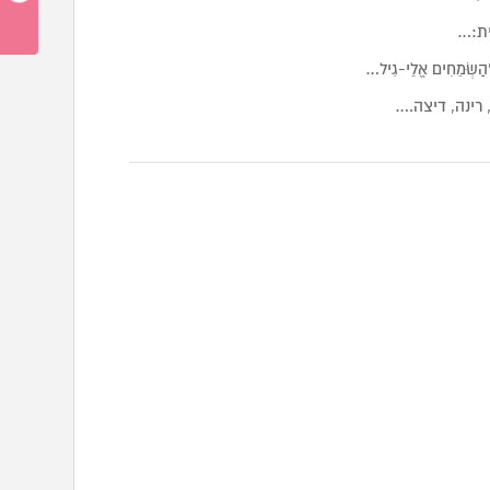
ית:…
מֵחִים אֱלֵי-גִיל…
רינה, דיצה.…