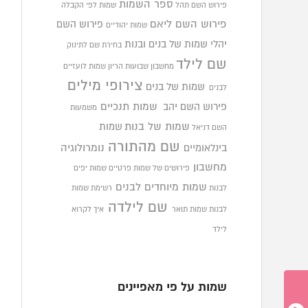
ספר השמות
פירוש השם תהל
שמות לפי הקבלה
פירוש השם ליאם
פירוש השם
שמות יהודיים
יהלי
שמות של בנים ובנות
בחירת שם לתינוק
שם לילד
מחשבון שבועות הריון
שמות לועזיים
צירופי מילים
שמות של בנים
לבנים
פירוש השם יהב
שמות תנכיים
משמעות
שמות של בנות
שמות
השם דניאל
שם מהתורה
בינלאומיים
נומרולוגיה
מחשבון
פירושים של שמות פרטיים
שמות יפים
שמות מיוחדים לבנים
לבנות
רשימת שמות
שם לילדה
לבנות
שמות תואר
איך לקרוא
לילד
שמות על פי מאפיינים