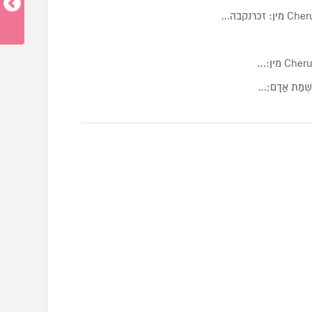
ְׁמַת אָדָם;…