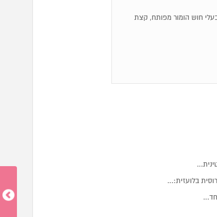
ם, בעלי חוש הומור מפותח, קצת
טינית…
וסית בלועזית:…
יחד…