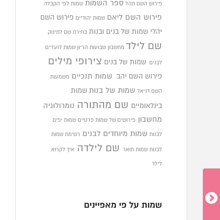
ספר השמות
פירוש השם תהל
שמות לפי הקבלה
פירוש השם ליאם
פירוש השם
שמות יהודיים
יהלי
שמות של בנים ובנות
בחירת שם לתינוק
שם לילד
מחשבון שבועות הריון
שמות לועזיים
צירופי מילים
שמות של בנים
לבנים
פירוש השם יהב
שמות תנכיים
משמעות
שמות של בנות
שמות
השם דניאל
שם מהתורה
בינלאומיים
נומרולוגיה
מחשבון
פירושים של שמות פרטיים
שמות יפים
שמות מיוחדים לבנים
לבנות
רשימת שמות
שם לילדה
לבנות
שמות תואר
איך לקרוא
לילד
שמות על פי מאפיינים