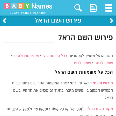
פירוש השם הראל
פירוש השם הראל
השם הראל משוייך לקטגוריות :
כל הדתות כולן
•
מספר נומרולוגי 2
•
שמות לבנות
•
שמות לבנים
הכל על משמעות השם
הראל
פירוש השם:
הראל זהו כינוי לאחד המקומות הקדושים ביותר בבית
המקדש המקום בו עושים מזבח. בתנ”ך גם מכנים את הר סיני בשם
הראל.
מקור השם בתנ”ך:
“וְהַהַרְאֵל, אַרְבַּע אַמּוֹת; וּמֵהָאֲרִאֵיל וּלְמַעְלָה, הַקְּרָנוֹת