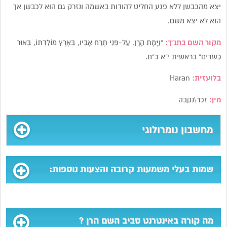
יצא מהכבשן ללא פגע החליט להודות באשמה ונזרק גם הוא לכבשן אך
הוא לא יצא משם.
מקור השם בתנ”ך:
“וַיָּמָת הָרָן, עַל-פְּנֵי תֶּרַח אָבִיו, בְּאֶרֶץ מוֹלַדְתּוֹ, בְּאוּר
כַּשְׂדִּים” בראשית י”א כ”ח.
בלועזית:
Haran
מין:
זכר\נקבה
מחשבון נומרולוגי
שמות בעלי משמעות קרובה והצעות נוספות:
מה קורה באינטרנט סביב השם הרן ?