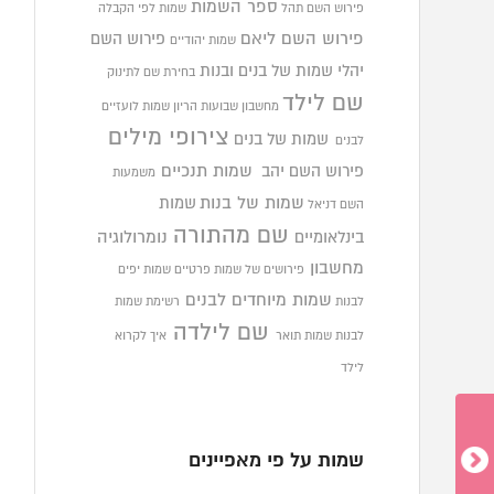
ספר השמות
פירוש השם תהל
שמות לפי הקבלה
פירוש השם ליאם
פירוש השם
שמות יהודיים
יהלי
שמות של בנים ובנות
בחירת שם לתינוק
שם לילד
מחשבון שבועות הריון
שמות לועזיים
צירופי מילים
שמות של בנים
לבנים
פירוש השם יהב
שמות תנכיים
משמעות
שמות של בנות
שמות
השם דניאל
שם מהתורה
בינלאומיים
נומרולוגיה
מחשבון
פירושים של שמות פרטיים
שמות יפים
שמות מיוחדים לבנים
לבנות
רשימת שמות
שם לילדה
לבנות
שמות תואר
איך לקרוא
לילד
שמות על פי מאפיינים