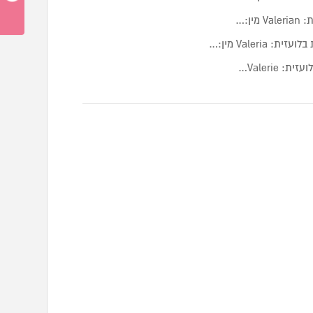
ן:…
Valer מין:…
Valerie…