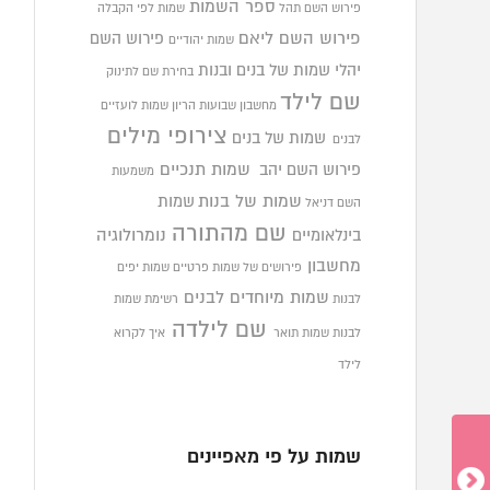
ספר השמות
פירוש השם תהל
שמות לפי הקבלה
פירוש השם ליאם
פירוש השם
שמות יהודיים
יהלי
שמות של בנים ובנות
בחירת שם לתינוק
שם לילד
מחשבון שבועות הריון
שמות לועזיים
צירופי מילים
שמות של בנים
לבנים
פירוש השם יהב
שמות תנכיים
משמעות
שמות של בנות
שמות
השם דניאל
שם מהתורה
בינלאומיים
נומרולוגיה
מחשבון
פירושים של שמות פרטיים
שמות יפים
שמות מיוחדים לבנים
לבנות
רשימת שמות
שם לילדה
לבנות
שמות תואר
איך לקרוא
לילד
שמות על פי מאפיינים