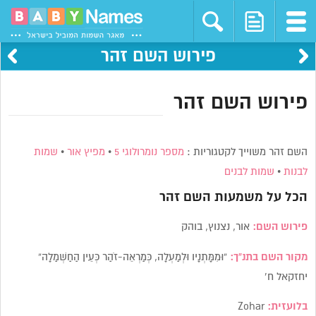
פירוש השם זהר
פירוש השם זהר
השם זהר משוייך לקטגוריות :
מספר נומרולוגי 5
•
מפיץ אור
•
שמות
לבנות
•
שמות לבנים
הכל על משמעות השם
זהר
פירוש השם:
אור, נצנוץ, בוהק
מקור השם בתנ”ך:
“וּמִמָּתְנָיו וּלְמַעְלָה, כְּמַרְאֵה-זֹהַר כְּעֵין הַחַשְׁמַלָה”
יחזקאל ח’
בלועזית:
Zohar