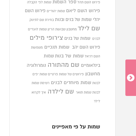
ספר השמות
פירוש השם תהל
שמות לפי הקבלה
פירוש השם ליאם
פירוש השם
שמות יהודיים
יהלי
שמות של בנים ובנות
בחירת שם לתינוק
שם לילד
מחשבון שבועות הריון
שמות לועזיים
צירופי מילים
שמות של בנים
לבנים
פירוש השם יהב
שמות תנכיים
משמעות
שמות של בנות
שמות
השם דניאל
שם מהתורה
בינלאומיים
נומרולוגיה
מחשבון
פירושים של שמות פרטיים
שמות יפים
שמות מיוחדים לבנים
לבנות
רשימת שמות
שם לילדה
לבנות
שמות תואר
איך לקרוא
לילד
שמות על פי מאפיינים