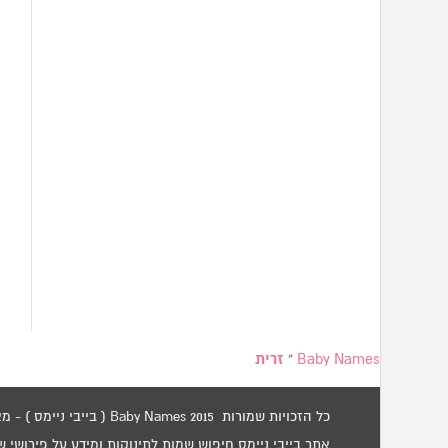
Baby Names
»
זרית
כל הזכויות שמורות 2015 Baby Names ( בייבי ניימס ) - מאגר שמות לתינוקות / שמות לילדים.
אתר בייבי ניימס חיפוש שמות לתינוקות ומידע על פירושי 