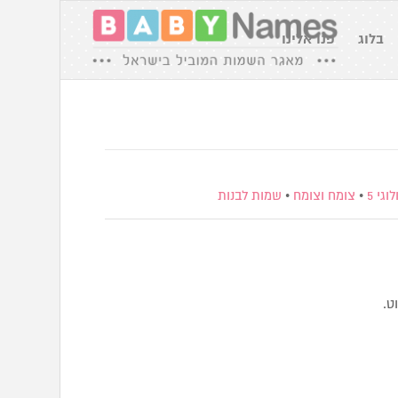
בלוג
פנו אלינו
גי 5
•
צומח וצומח
•
שמות לבנות
ט.