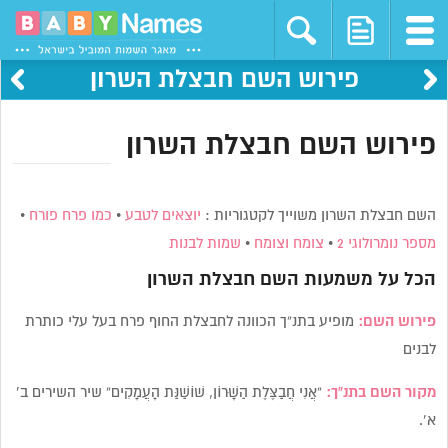
פירוש השם חבצלת השרון
פירוש השם חבצלת השרון
השם חבצלת השרון משוייך לקטגוריות :
יוצאים לטבע
•
כמו פרח פורח
•
מספר נומרולוגי 2
•
צומח וצומח
•
שמות לבנות
הכל על משמעות השם
חבצלת השרון
פירוש השם:
מופיע בתנ”ך הכוונה לחבצלת החוף פרח בעל עלי כותרת
לבנים
מקור השם בתנ”ך:
“אֲנִי חֲבַצֶּלֶת הַשָּׁרוֹן, שׁוֹשַׁנַּת הָעֲמָקִים” שיר השירים ב’
א’.