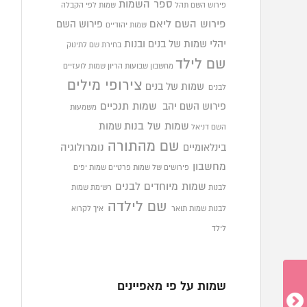
ספר השמות
פירוש השם תהל
שמות לפי הקבלה
פירוש השם ליאם
פירוש השם
שמות יהודיים
יהלי
שמות של בנים ובנות
בחירת שם לתינוק
שם לילד
מחשבון שבועות הריון
שמות לועזיים
צירופי מילים
שמות של בנים
לבנים
פירוש השם יהב
שמות תנכיים
משמעות
שמות של בנות
שמות
השם דניאל
שם מהתורה
בינלאומיים
נומרולוגיה
מחשבון
פירושים של שמות פרטיים
שמות יפים
שמות מיוחדים לבנים
לבנות
רשימת שמות
שם לילדה
לבנות
שמות תואר
איך לקרוא
לילד
שמות על פי מאפיינים