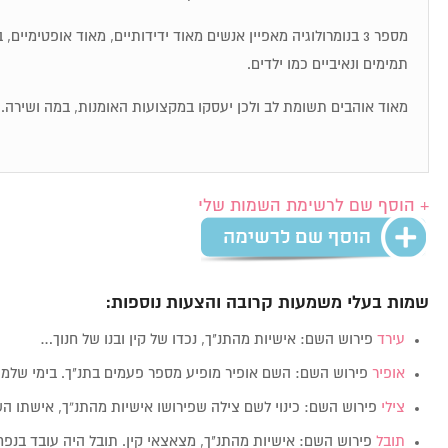
מספר 3 בנומרולוגיה מאפיין אנשים מאוד ידידותיים, מאוד אופטימיי
תמימים ונאיביים כמו ילדים.
מאוד אוהבים תשומת לב ולכן יעסקו במקצועות האומנות, במה ושירה.
+ הוסף שם לרשימת השמות שלי
שמות בעלי משמעות קרובה והצעות נוספות:
עירד
פירוש השם: אישיות מהתנ"ך, נכדו של קין ובנו של חנוך…
אופיר
פירוש השם: השם אופיר מופיע מספר פעמים בתנ"ך. בימי של
צילי
פירוש השם: כינוי לשם צילה שפירושו אישיות מהתנ”ך, אישתו ה
תובל
פירוש השם: אישיות מהתנ"ך, מצאצאי קין. תובל היה עובד בנפ