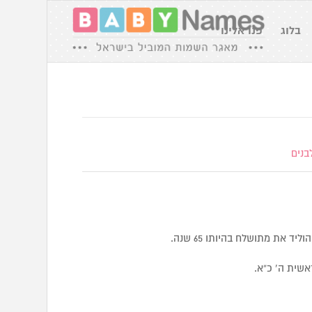
בלוג
פנו אלינו
בנים
ד את מתושלח בהיותו 65 שנה.
ח.” בראשית ה’ כ”א.