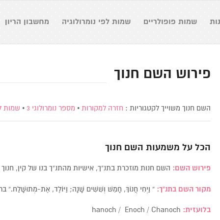
ות
שמות פופולריים
שמות לפי נומרולוגיה
מחשבון הריון
פירוש השם חנוך
השם חנוך משוייך לקטגוריות :
חזרה למקורות
•
מספר נומרולוגי 3
•
שמות ל
הכל על משמעות השם
חנוך
פירוש השם:
השם חנות מוזכרת בתנ”ך, אישיות מהתנ”ך בנו של קין, חנוך הולי
מקור השם בתנ”ך:
” וַיְחִי חֲנוֹךְ, חָמֵשׁ וְשִׁשִּׁים שָׁנָה; וַיּוֹלֶד, אֶת-מְתוּשָׁלַ
בלועזית:
hanoch / Enoch / Chanoch