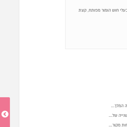
ם, בעלי חוש הומור מפותח, קצת
מה המלך…
שנייה של…
חות מקור…