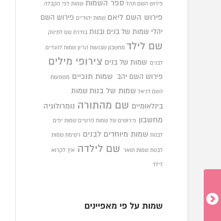
ספר השמות
פירוש השם תהל
שמות לפי הקבלה
פירוש השם ליאם
פירוש השם
שמות יהודיים
יהלי
שמות של בנים ובנות
בחירת שם לתינוק
שם לילד
מחשבון שבועות הריון
שמות לועזיים
צירופי מילים
שמות של בנים
לבנים
פירוש השם יהב
שמות תנכיים
משמעות
שמות של בנות
שמות
השם דניאל
שם מהתורה
בינלאומיים
נומרולוגיה
מחשבון
פירושים של שמות פרטיים
שמות יפים
שמות מיוחדים לבנים
לבנות
רשימת שמות
שם לילדה
לבנות
שמות תואר
איך לקרוא
לילד
שמות על פי מאפיינים