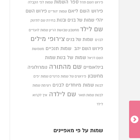
ספר השמות
פירוש השם תהל
שמות לפי הקבלה
פירוש השם ליאם
פירוש השם
שמות יהודיים
יהלי
שמות של בנים ובנות
בחירת שם לתינוק
שם לילד
מחשבון שבועות הריון
שמות לועזיים
צירופי מילים
שמות של בנים
לבנים
פירוש השם יהב
שמות תנכיים
משמעות
שמות של בנות
שמות
השם דניאל
שם מהתורה
בינלאומיים
נומרולוגיה
מחשבון
פירושים של שמות פרטיים
שמות יפים
שמות מיוחדים לבנים
לבנות
רשימת שמות
שם לילדה
לבנות
שמות תואר
איך לקרוא
לילד
שמות על פי מאפיינים