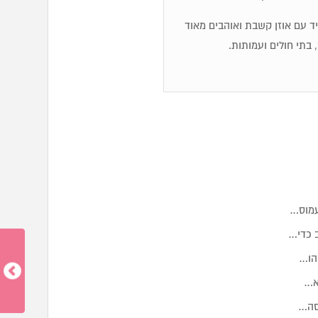
מיד עם אוזן קשבת ואוהבים מאוד
 בתי חולים ועמותות.
עמוס…
ב כדי…
הו…
א…
יסה…