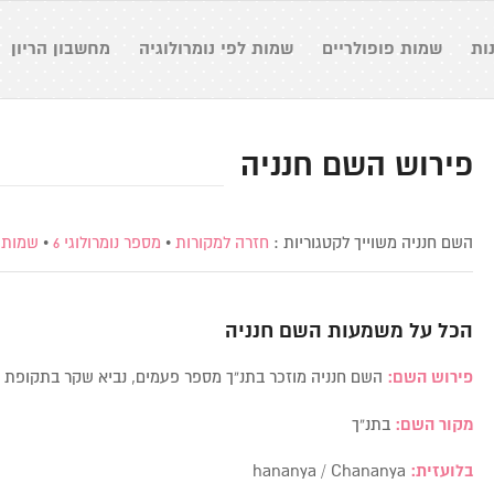
ות
שמות פופולריים
שמות לפי נומרולוגיה
מחשבון הריון
פירוש השם חנניה
השם חנניה משוייך לקטגוריות :
חזרה למקורות
•
מספר נומרולוגי 6
•
שמות 
הכל על משמעות השם
חנניה
פירוש השם:
השם חנניה מוזכר בתנ”ך מספר פעמים, נביא שקר בתקופת צדק
מקור השם:
בתנ”ך
בלועזית:
hananya / Chananya