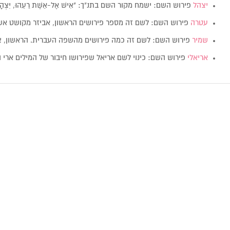
יצהל
פירוש השם: ישמח מקור השם בתנ"ך: "אִישׁ אֶל-אֵשֶׁת רֵעֵהוּ, יִצְהָ
עטרה
פירוש השם: לשם זה מספר פירושים הראשון, אביזר מקושט א
שמיר
פירוש השם: לשם זה כמה פירושים מהשפה העברית. הראשון,
אריאלי
פירוש השם: כינוי לשם אריאל שפירושו חיבור של המילים ארי 