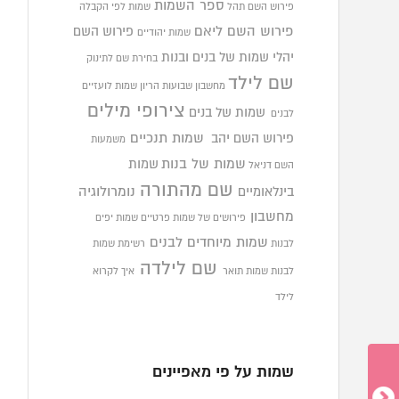
ספר השמות
פירוש השם תהל
שמות לפי הקבלה
פירוש השם ליאם
פירוש השם
שמות יהודיים
יהלי
שמות של בנים ובנות
בחירת שם לתינוק
שם לילד
מחשבון שבועות הריון
שמות לועזיים
צירופי מילים
שמות של בנים
לבנים
פירוש השם יהב
שמות תנכיים
משמעות
שמות של בנות
שמות
השם דניאל
שם מהתורה
בינלאומיים
נומרולוגיה
מחשבון
פירושים של שמות פרטיים
שמות יפים
שמות מיוחדים לבנים
לבנות
רשימת שמות
שם לילדה
לבנות
שמות תואר
איך לקרוא
לילד
שמות על פי מאפיינים