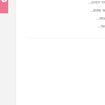
לוּ" ירמיהו…
שר שמים…
 צמח…
ואל…