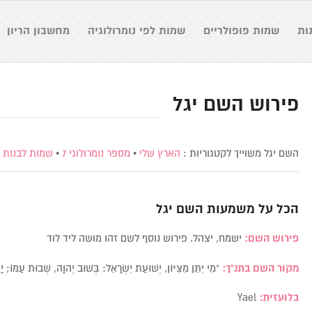
ות
שמות פופולריים
שמות לפי נומרולוגיה
מחשבון הריון
פירוש השם יגל
השם יגל משוייך לקטגוריות :
הארץ שלי
•
מספר נומרולוגי 7
•
שמות לבנות
•
הכל על משמעות השם
יגל
פירוש השם:
ישמח, יצהל. פירוש נוסף לשם זהו מושה ליד לוד
מקור השם בתנ”ך:
“מִי יִתֵּן מִצִּיּוֹן, יְשׁוּעַת יִשְׂרָאֵל: בְּשׁוּב יְהוָה, שְׁבוּת עַמּו
בלועזית:
Yael