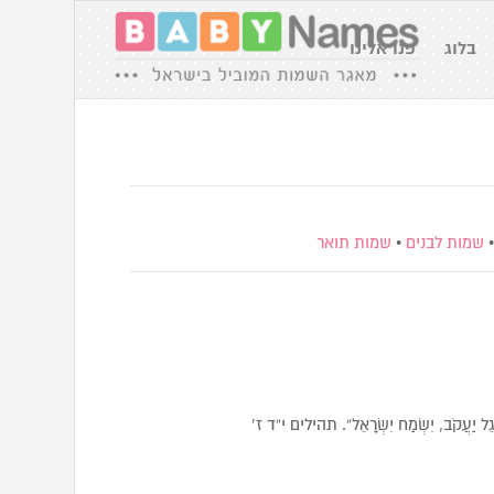
בלוג
פנו אלינו
שמות לבנים
•
שמות תואר
ֹ; יָגֵל יַעֲקֹב, יִשְׂמַח יִשְׂרָאֵל”. תהילים י”ד ז’