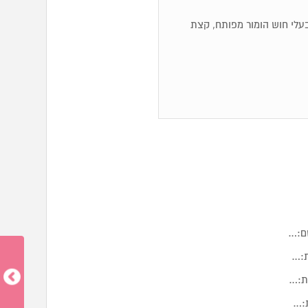
ם, בעלי חוש הומור מפותח, קצת
שם:…
ת:…
ית:…
ת:…