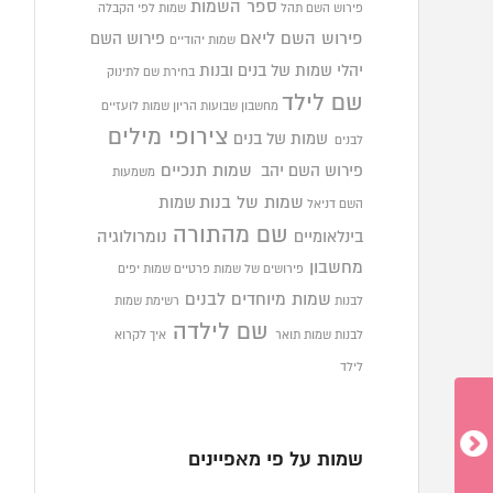
ספר השמות
פירוש השם תהל
שמות לפי הקבלה
פירוש השם ליאם
פירוש השם
שמות יהודיים
יהלי
שמות של בנים ובנות
בחירת שם לתינוק
שם לילד
מחשבון שבועות הריון
שמות לועזיים
צירופי מילים
שמות של בנים
לבנים
פירוש השם יהב
שמות תנכיים
משמעות
שמות של בנות
שמות
השם דניאל
שם מהתורה
בינלאומיים
נומרולוגיה
מחשבון
פירושים של שמות פרטיים
שמות יפים
שמות מיוחדים לבנים
לבנות
רשימת שמות
שם לילדה
לבנות
שמות תואר
איך לקרוא
לילד
שמות על פי מאפיינים