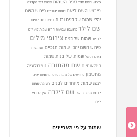
ספר השמות
פירוש השם תהל
שמות לפי הקבלה
פירוש השם ליאם
פירוש השם
שמות יהודיים
יהלי
שמות של בנים ובנות
בחירת שם לתינוק
שם לילד
מחשבון שבועות הריון
שמות לועזיים
צירופי מילים
שמות של בנים
לבנים
פירוש השם יהב
שמות תנכיים
משמעות
שמות של בנות
שמות
השם דניאל
שם מהתורה
בינלאומיים
נומרולוגיה
מחשבון
פירושים של שמות פרטיים
שמות יפים
שמות מיוחדים לבנים
לבנות
רשימת שמות
שם לילדה
לבנות
שמות תואר
איך לקרוא
לילד
שמות על פי מאפיינים