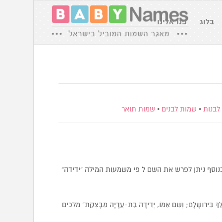
בלוג
פנו אלינו
לבנות
•
שמות לבנים
•
שמות תואר
בנוסף ניתן לפרש את השם ל פי משמעות המילה “ידידה”
 מָלַךְ בִּירוּשָׁלִָם; וְשֵׁם אִמּוֹ, יְדִידָה בַת-עֲדָיָה מִבָּצְקַת” מלכים