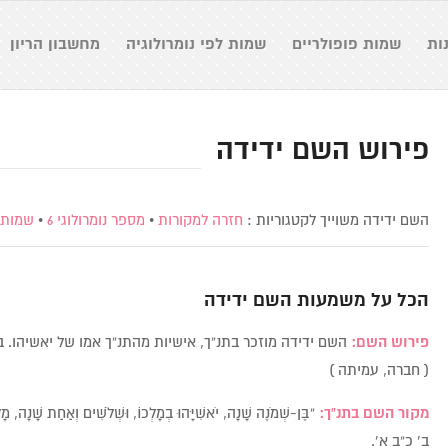
ות
שמות פופולריים
שמות לפי נומרולוגיה
מחשבון הריון
פירוש השם ידידה
השם ידידה משוייך לקטגוריות :
חזרה למקורות
•
מספר נומרולוגי 6
•
שמות 
הכל על משמעות השם
ידידה
פירוש השם:
השם ידידה מוזכר בתנ”ך, אישיות מהתנ”ך אמו של יאשיהו. 
( חברה, עמיתה )
מקור השם בתנ”ך:
“בֶּן-שְׁמֹנֶה שָׁנָה, יֹאשִׁיָּהוּ בְמָלְכוֹ, וּשְׁלֹשִׁים וְאַחַת שָׁנָה,
ב’ כ”ב א’.