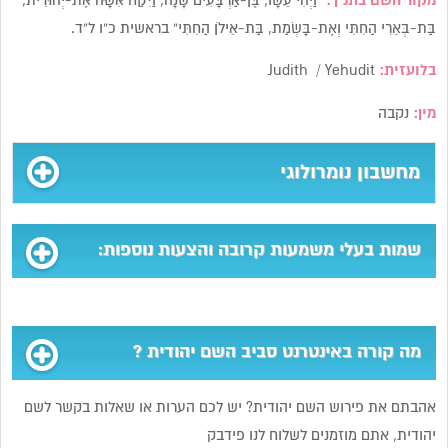
מקור השם בתנ”ך:
“וַיְהִי עֵשָׂו, בֶּן-אַרְבָּעִים שָׁנָה, וַיִּקַּח אִשָּׁה אֶת-יְהוּדִית,
בַּת-בְּאֵרִי הַחִתִּי וְאֶת-בָּשְׂמַת, בַּת-אֵילֹן הַחִתִּי” בראשית כ”ו ל”ד.
בלועזית:
Judith / Yehudit
מין:
נקבה
מחשבון נומרולוגי
שמות בעלי משמעות קרובה והצעות נוספות:
מה קורה באינטרנט סביב השם יהודית ?
אהבתם את פירוש השם יהודית? יש לכם הערות או שאלות בקשר לשם
יהודית, אתם מוזמנים לשלוח לנו פידבק