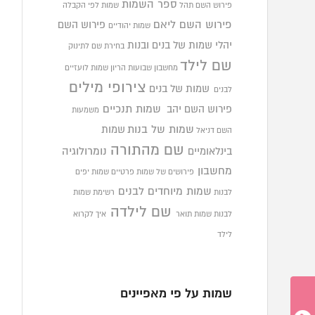
ספר השמות
פירוש השם תהל
שמות לפי הקבלה
פירוש השם ליאם
פירוש השם
שמות יהודיים
יהלי
שמות של בנים ובנות
בחירת שם לתינוק
שם לילד
מחשבון שבועות הריון
שמות לועזיים
צירופי מילים
שמות של בנים
לבנים
פירוש השם יהב
שמות תנכיים
משמעות
שמות של בנות
שמות
השם דניאל
שם מהתורה
בינלאומיים
נומרולוגיה
מחשבון
פירושים של שמות פרטיים
שמות יפים
שמות מיוחדים לבנים
לבנות
רשימת שמות
שם לילדה
לבנות
שמות תואר
איך לקרוא
לילד
שמות על פי מאפיינים