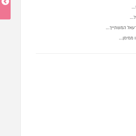
ס…
מל…
זרעאל המשתייך…
 ממימן…