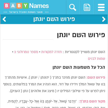
פירוש השם יונתן
פירוש השם יונתן
השם יונתן משוייך לקטגוריות :
חזרה למקורות
•
מספר נומרולוגי 3
•
שמות לבנים
הכל על משמעות השם
יונתן
פירוש השם:
השם יונתן מוזכר בתנ”ך ( יהונתן / יונתן ), אישיות מהתנ”ך
בנו של שאול המלך וידידו של דוד, הוא הנהיג את המרד בפלשתים. בנוסף
ניתן לפרש על פי שילובי המילים יו ( מיצג את אלוהים ) נתן ( העניק).
מקור השם בתנ”ך:
”וַיְדַבֵּר שָׁאוּל, אֶל-יוֹנָתָן בְּנוֹ וְאֶל-כָּל-עֲבָדָיו, לְהָמִית,