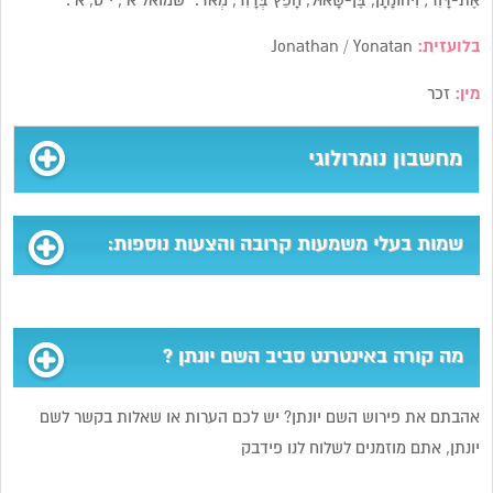
אֶת-דָּוִד; וִיהוֹנָתָן, בֶּן-שָׁאוּל, חָפֵץ בְּדָוִד, מְאֹד.” שמואל א’, י”ט, א’.
בלועזית:
Jonathan / Yonatan
מין:
זכר
מחשבון נומרולוגי
שמות בעלי משמעות קרובה והצעות נוספות:
מה קורה באינטרנט סביב השם יונתן ?
אהבתם את פירוש השם יונתן? יש לכם הערות או שאלות בקשר לשם
יונתן, אתם מוזמנים לשלוח לנו פידבק