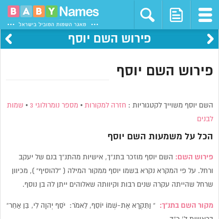
פירוש השם יוסף
פירוש השם יוסף
השם יוסף משוייך לקטגוריות :
חזרה למקורות
•
מספר נומרולוגי 3
•
שמות
לבנים
הכל על משמעות השם
יוסף
פירוש השם:
השם יוסף מוזכר בתנ”ך, אישיות מהתנ”ך בנם של יעקב
ורחל. על פי המקרא נקרא בשמו יוסף ממקור המילה ( “להוסיף” ), מכיוון
שרחל שהייתה עקרה שנים רבות וקיוותה שאלוהים ייתן לה בן נוסף.
מקור השם בתנ”ך:
” וַתִּקְרָא אֶת-שְׁמוֹ יוֹסֵף, לֵאמֹר: יֹסֵף יְהוָה לִי, בֵּן אַחֵר”