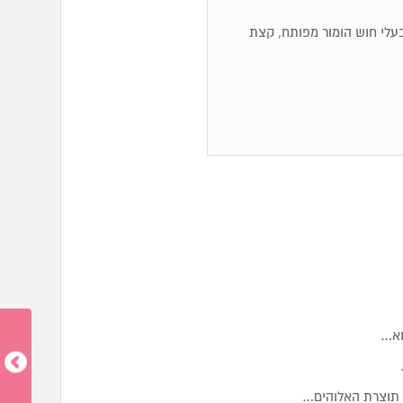
ם, בעלי חוש הומור מפותח, קצת
וא…
 תוצרת האלוהים…