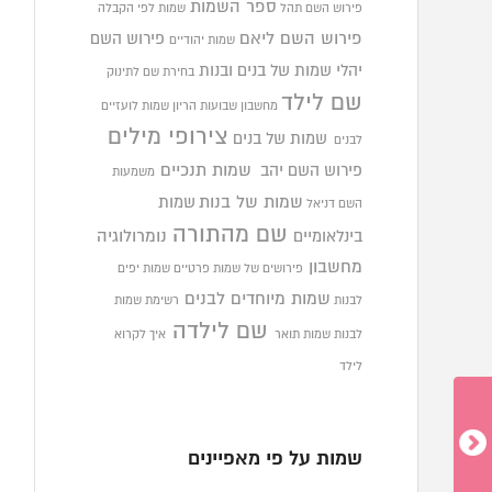
ספר השמות
פירוש השם תהל
שמות לפי הקבלה
פירוש השם ליאם
פירוש השם
שמות יהודיים
יהלי
שמות של בנים ובנות
בחירת שם לתינוק
שם לילד
מחשבון שבועות הריון
שמות לועזיים
צירופי מילים
שמות של בנים
לבנים
פירוש השם יהב
שמות תנכיים
משמעות
שמות של בנות
שמות
השם דניאל
שם מהתורה
בינלאומיים
נומרולוגיה
מחשבון
פירושים של שמות פרטיים
שמות יפים
שמות מיוחדים לבנים
לבנות
רשימת שמות
שם לילדה
לבנות
שמות תואר
איך לקרוא
לילד
שמות על פי מאפיינים