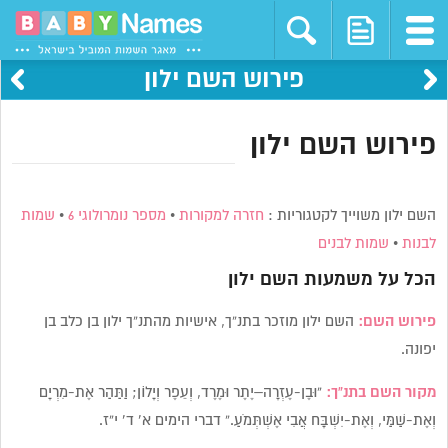
פירוש השם ילון
פירוש השם ילון
השם ילון משוייך לקטגוריות :
חזרה למקורות
•
מספר נומרולוגי 6
•
שמות
לבנות
•
שמות לבנים
הכל על משמעות השם
ילון
פירוש השם:
השם ילון מוזכר בתנ”ך, אישיות מהתנ”ך ילון בן כלב בן
יפונה.
מקור השם בתנ”ך:
“וּבֶן-עֶזְרָה–יֶתֶר וּמֶרֶד, וְעֵפֶר וְיָלוֹן; וַתַּהַר אֶת-מִרְיָם
וְאֶת-שַׁמַּי, וְאֶת-יִשְׁבָּח אֲבִי אֶשְׁתְּמֹעַ.” דברי הימים א’ ד’ י”ז.