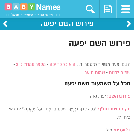
פירוש השם יפעה
פירוש השם יפעה
השם יפעה משוייך לקטגוריות :
היא כל כך יפה
•
מספר נומרולוגי 3
•
שמות לבנות
•
שמות תואר
הכל על משמעות השם
יפעה
פירוש השם:
יפה, נאה
מקור השם בתנ”ך:
“גָּבַהּ לִבְּךָ בְּיָפְיֶךָ, שִׁחַתָּ חָכְמָתְךָ עַל-יִפְעָתֶךָ” יחזקאל
כ”ח י”ז.
בלועזית:
Ifah