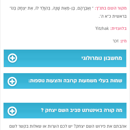
מקור השם בתנ”ך:
” וְאַבְרָהָם, בֶּן-מְאַת שָׁנָה, בְּהִוָּלֶד לוֹ, אֵת יִצְחָק בְּנוֹ”
בראשית כ”א ה’.
בלועזית:
Yitzhak
מין:
זכר
מחשבון נומרולוגי
שמות בעלי משמעות קרובה והצעות נוספות:
מה קורה באינטרנט סביב השם יצחק ?
אהבתם את פירוש השם יצחק? יש לכם הערות או שאלות בקשר לשם