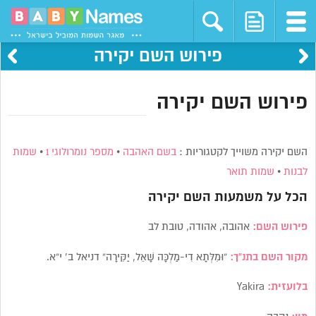
פירוש השם יקירה
פירוש השם יקירה
השם יקירה משוייך לקטגוריות :
בשם האהבה
•
מספר נומרולוגי 1
•
שמות
לבנות
•
שמות תואר
הכל על משמעות השם
יקירה
פירוש השם:
אהובה, אהודה, טובת לב
מקור השם בתנ”ך:
“וּמִלְּתָא דִי-מַלְכָּה שָׁאֵל, יַקִּירָה” דניאל ב’ י”א.
בלועזית:
Yakira